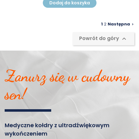
Dodaj do koszyka
1
2
Następna

Powrót do góry

Zanurz się w cudowny
sen!
Medyczne kołdry z ultradźwiękowym
wykończeniem