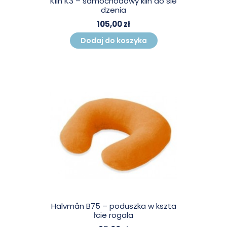
Klin K3 – samochodowy klin do sie
dzenia
105,00 zł
Dodaj do koszyka
Halvmån B75 – poduszka w kszta
łcie rogala