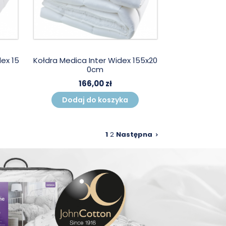
dex 15
Kołdra Medica Inter Widex 155x20
0cm
166,00 zł
Dodaj do koszyka
1
2
Następna
