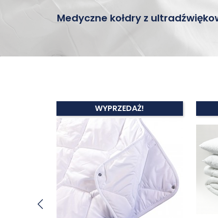
Medyczne kołdry z ultradźwię
!
WYPRZEDAŻ!