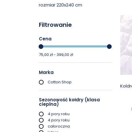
rozmiar 220x240 cm
Filtrowanie
Cena
75,00 zł - 399,00 zł
Marka
Cotton Shop
Koldr
Sezonowość kołdry (klasa
cieplna)
4 pory roku
4 pory roku
całoroczna