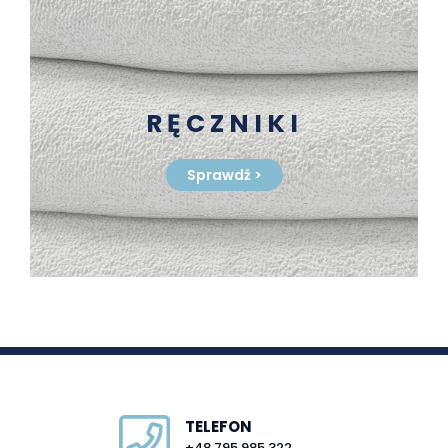
RĘCZNIKI
Sprawdź
>
TELEFON
+48 795 985 322