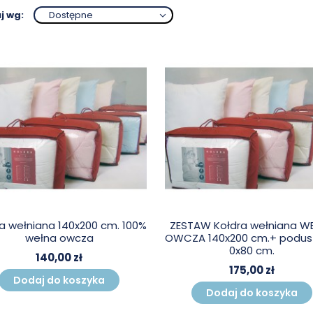
j wg:
Dostępne
a wełniana 140x200 cm. 100%
ZESTAW Kołdra wełniana W
wełna owcza
OWCZA 140x200 cm.+ podus
0x80 cm.
140,00 zł
175,00 zł
Dodaj do koszyka
Dodaj do koszyka