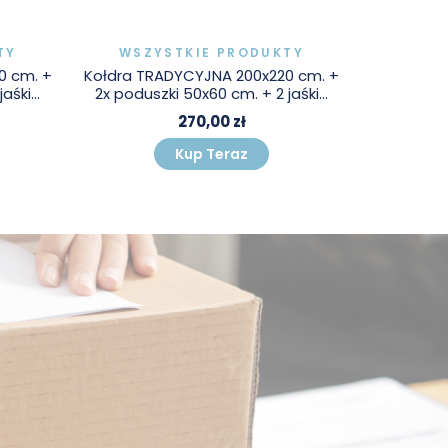
TY
WSZYSTKIE PRODUKTY
WSZY
0 cm. +
Kołdra TRADYCYJNA 200x220 cm. +
Ręcznik T
śki...
2x poduszki 50x60 cm. + 2 jaśki...
270,00 zł
Kup Teraz