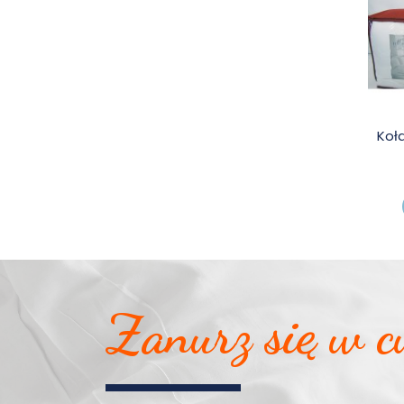
Koł
Zanurz się w c