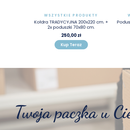
DUKTY
WSZYSTKIE PRODUKTY
zka 70x80 c
Kołdra TRADYCYJNA 200x220 cm. +
Podus
ku
2x poduszki 70x80 cm.
250,00 zł
Kup Teraz
Twoja paczka u Ci