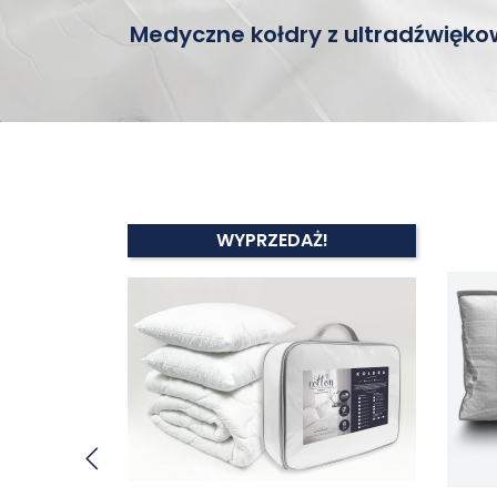
Medyczne kołdry z ultradźwię
!
WYPRZEDAŻ!