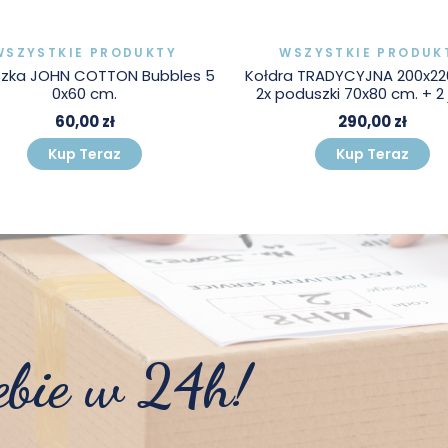
WSZYSTKIE PRODUKTY
WSZYSTKIE PRODUK
zka JOHN COTTON Bubbles 5
Kołdra TRADYCYJNA 200x22
0x60 cm.
2x poduszki 70x80 cm. + 2 ja
60,00 zł
290,00 zł
Kup Teraz
Kup Teraz
ebie w 24h!