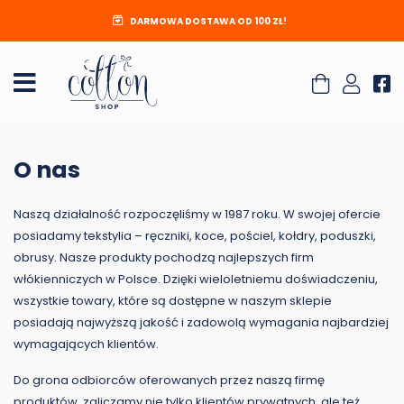
DARMOWA DOSTAWA OD 100 ZŁ!
O nas
Naszą działalność rozpoczęliśmy w 1987 roku. W swojej ofercie
posiadamy tekstylia – ręczniki, koce, pościel, kołdry, poduszki,
obrusy. Nasze produkty pochodzą najlepszych firm
włókienniczych w Polsce. Dzięki wieloletniemu doświadczeniu,
wszystkie towary, które są dostępne w naszym sklepie
posiadają najwyższą jakość i zadowolą wymagania najbardziej
wymagających klientów.
Do grona odbiorców oferowanych przez naszą firmę
produktów, zaliczamy nie tylko klientów prywatnych, ale też