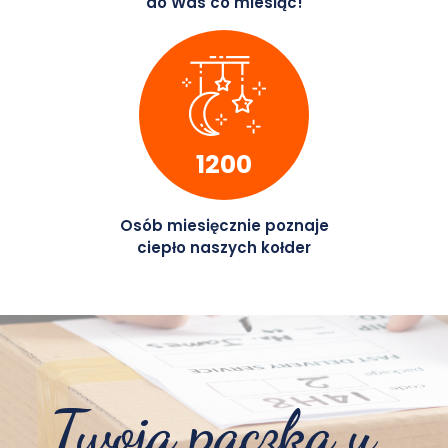
do Was co miesiąc!
1200
Osób miesięcznie poznaje
ciepło naszych kołder
Twoja paczka u