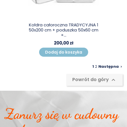
Kołdra całoroczna TRADYCYJNA 1
50x200 cm + poduszka 50x60 cm
+...
200,00 zł
Dodaj do koszyka
1
2
Następna

Powrót do góry

Zanurz się w cudowny