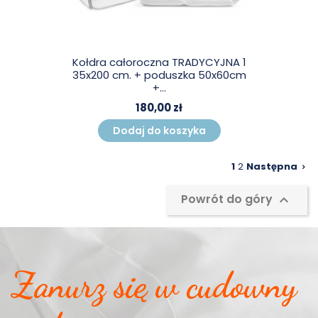
Kołdra całoroczna TRADYCYJNA 1
35x200 cm. + poduszka 50x60cm
+...
180,00 zł
Dodaj do koszyka
1
2
Następna

Powrót do góry

Zanurz się w cudowny