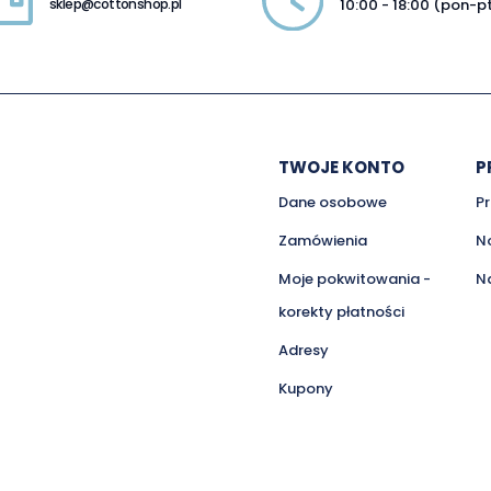
sklep@cottonshop.pl
10:00 - 18:00 (pon-p
TWOJE KONTO
P
Dane osobowe
P
Zamówienia
N
Moje pokwitowania -
N
korekty płatności
Adresy
Kupony