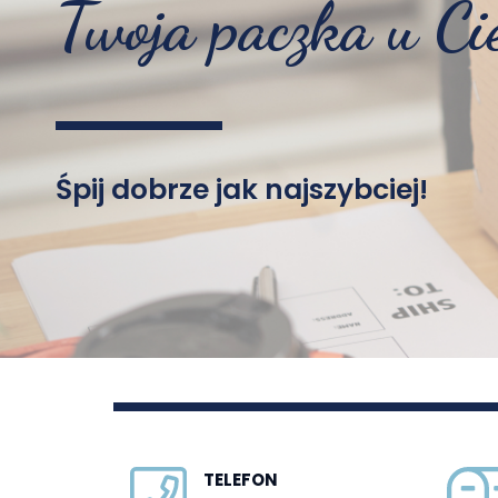
Twoja paczka u Ci
Śpij dobrze jak najszybciej!
TELEFON