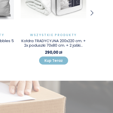
TY
WSZYSTKIE PRODUKTY
WSZ
bbles 5
Kołdra TRADYCYJNA 200x220 cm. +
Kołdra TR
2x poduszki 70x80 cm. + 2 jaśki...
2x podusz
290,00 zł
Kup Teraz