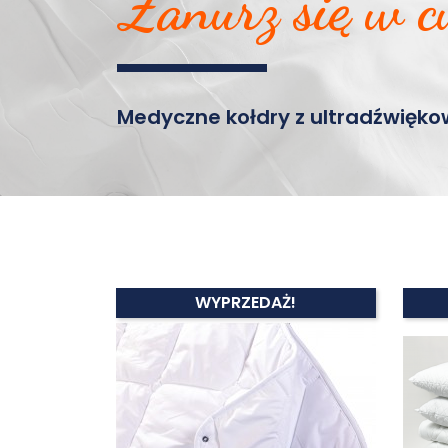
Zanurz się w c
Medyczne kołdry z ultradźwię
WYPRZEDAŻ!