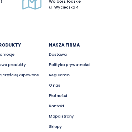
t)
Wolbórz, łódzkie
ul. Wycieczka 4
RODUKTY
NASZA FIRMA
romocje
Dostawa
owe produkty
Polityka prywatności
ajczęściej kupowane
Regulamin
O nas
Płatności
Kontakt
Mapa strony
Sklepy