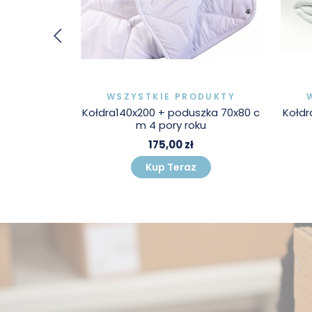
DUKTY
WSZYSTKIE PRODUKTY
0x200 cm. +
Kołdra140x200 + poduszka 70x80 c
Kołdr
80 cm.
m 4 pory roku
175,00 zł
Kup Teraz