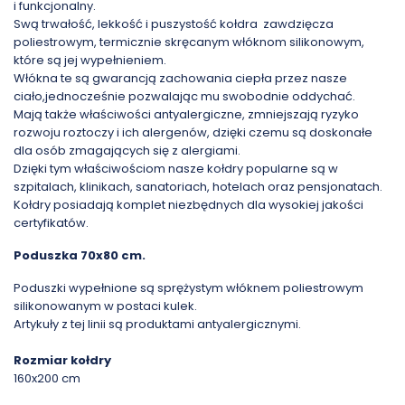
i funkcjonalny.
Swą trwałość, lekkość i puszystość kołdra zawdzięcza
poliestrowym, termicznie skręcanym włóknom silikonowym,
które są jej wypełnieniem.
Włókna te są gwarancją zachowania ciepła przez nasze
ciało,jednocześnie pozwalając mu swobodnie oddychać.
Mają także właściwości antyalergiczne, zmniejszają ryzyko
rozwoju roztoczy i ich alergenów, dzięki czemu są doskonałe
dla osób zmagających się z alergiami.
Dzięki tym właściwościom nasze kołdry popularne są w
szpitalach, klinikach, sanatoriach, hotelach oraz pensjonatach.
Kołdry posiadają komplet niezbędnych dla wysokiej jakości
certyfikatów.
Poduszka 70x80 cm.
Poduszki wypełnione są sprężystym włóknem poliestrowym
silikonowanym w postaci kulek.
Artykuły z tej linii są produktami antyalergicznymi.
Rozmiar kołdry
160x200 cm