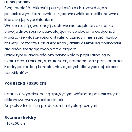
i funkcjonalny.
Swą trwałość, lekkość i puszystość kołdra zawdzięcza
poliestrowym, termicznie skręcanym włóknom silikonowym,
które są jej wypełnieniem.
Włókna te są gwarancją zachowania ciepła przez nasze
ciało,jednocześnie pozwalając mu swobodnie oddychać.
Mają także właściwości antyalergiczne, zmniejszają ryzyko
rozwoju roztoczy i ich alergenów, dzięki czemu są doskonałe
dla osób zmagających się z alergiami.
Dzięki tym właściwościom nasze kołdry popularne są w
szpitalach, klinikach, sanatoriach, hotelach oraz pensjonatach.
Kołdry posiadają komplet niezbędnych dla wysokiej jakości
certyfikatów.
Poduszka 70x80 cm.
Poduszki wypełnione są sprężystym włóknem poliestrowym
silikonowanym w postaci kulek.
Artykuły z tej linii są produktami antyalergicznymi.
Rozmiar kołdry
140x200 cm