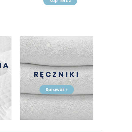
Kup Teraz
NA
RĘCZNIKI
Sprawdź
>