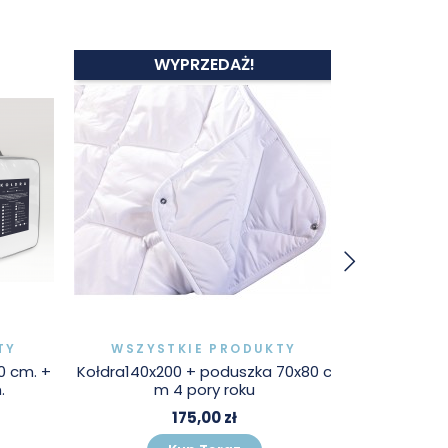
WYPRZEDAŻ!
TY
WSZYSTKIE PRODUKTY
WSZYS
70x80 c
Kołdra TRADYCYJNA 200x220 cm. +
Poduszka J
2x poduszki 70x80 cm.
250,00 zł