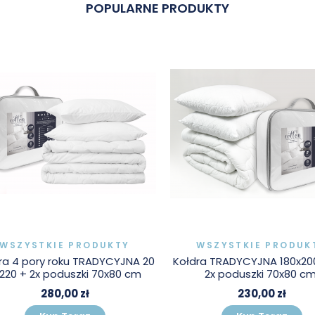
POPULARNE PRODUKTY
WYPRZEDAŻ!
WSZYSTKIE PRODUKTY
WSZYSTKIE PRODUK
ra TRADYCYJNA 180x200 cm. +
Kołdra140x200 + poduszka 
2x poduszki 70x80 cm.
m 4 pory roku
230,00 zł
175,00 zł