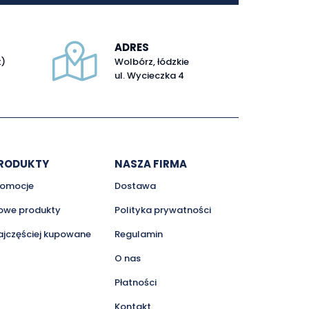
ADRES
t)
Wolbórz, łódzkie
ul. Wycieczka 4
RODUKTY
NASZA FIRMA
romocje
Dostawa
owe produkty
Polityka prywatności
ajczęściej kupowane
Regulamin
O nas
Płatności
Kontakt