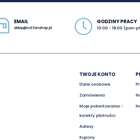
EMAIL
GODZINY PRACY
sklep@cottonshop.pl
10:00 - 18:00 (pon-p
TWOJE KONTO
P
Dane osobowe
P
Zamówienia
N
Moje pokwitowania -
N
korekty płatności
Adresy
Kupony