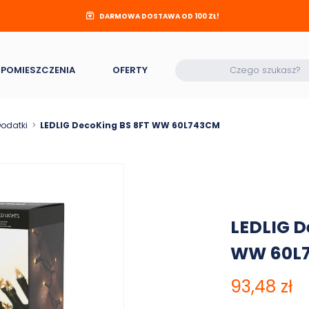
DARMOWA DOSTAWA OD 100 ZŁ!
POMIESZCZENIA
OFERTY
odatki
LEDLIG DecoKing BS 8FT WW 60L743CM
LEDLIG D
WW 60L
93,48 zł