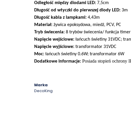
Odległość między diodami LED:
7,5cm
Długość od wtyczki do pierwszej diody LED:
3m
Długość kabla z lampkami:
4,43m
Materiał:
żywica epoksydowa, miedź, PCV, PC
Tryb świecenia:
8 trybów świecenia/ funkcja timer
Napięcie wejściowe:
łańcuch świetlny 31VDC; tra
Napięcie wyjściowe:
transformator 31VDC
Moc:
łańcuch świetlny 0.6W; transformator 6W
Posiada stopień ochrony I
Dodatkowe informacje:
Marka
DecoKing