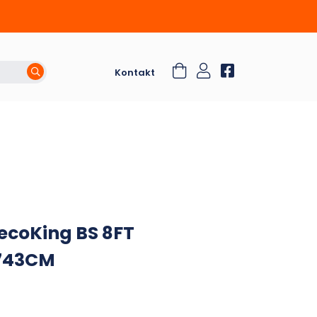
Kontakt
ecoKing BS 8FT
743CM